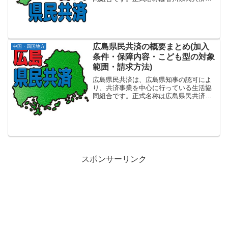
活協同組合で設立は2007年3月になりま
す。香川県内にお住まいか、または勤務
地のある方を対象に、手頃な掛金と充実
の保障で、万一の安心...
広島県民共済の概要まとめ(加入
中国・四国地方
条件・保障内容・こども型の対象
範囲・請求方法)
広島県民共済は、広島県知事の認可によ
り、共済事業を中心に行っている生活協
同組合です。正式名称は広島県民共済生
活協同組合で設立は1983年11月になりま
す。広島県内にお住まいか、または勤務
地のある方を対象に、手頃な掛金と充実
の保障で、万一の安...
スポンサーリンク