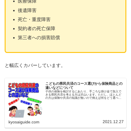
医療保障
後遺障害
死亡・重度障害
契約者の死亡保障
第三者への損害賠償
と幅広くカバーしています。
こどもの県民共済のコース選びから保険商品との
違いなどについて
子供の保険を検討するにあたり、手ごろな掛け金で加入で
きる県民共済を考える方は沢山います。ただし、ほとんど
の方は保険や共済の知識が無いので例えば何をどう選べば
よいのか?医療保険や学資保険とは違うのか?自転車保険も
共済でカバーできるの?と言った...
2021.12.27
kyosaiguide.com