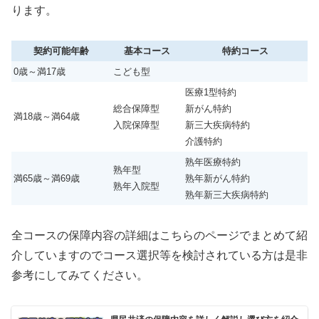
ります。
契約可能年齢
基本コース
特約コース
0歳～満17歳
こども型
医療1型特約
総合保障型
新がん特約
満18歳～満64歳
入院保障型
新三大疾病特約
介護特約
熟年医療特約
熟年型
満65歳～満69歳
熟年新がん特約
熟年入院型
熟年新三大疾病特約
全コースの保障内容の詳細はこちらのページでまとめて紹
介していますのでコース選択等を検討されている方は是非
参考にしてみてください。