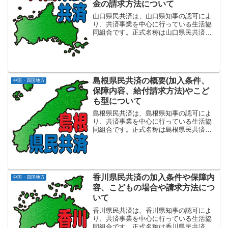
金の請求方法について
山口県民共済は、山口県知事の認可によ
り、共済事業を中心に行っている生活協
同組合です。正式名称は山口県民共済生
活協同組合で設立は1989年2月になりま
す。山口県内にお住まいか、または勤務
地のある方を対象に、手頃な掛金と充実
の保障で、万一の安心...
島根県民共済の概要(加入条件、
中国・四国地方
保障内容、給付請求方法)やこど
も型について
島根県民共済は、島根県知事の認可によ
り、共済事業を中心に行っている生活協
同組合です。正式名称は島根県民共済生
活協同組合で設立は1983年7月になりま
す。島根県内にお住まいか、または勤務
地のある方を対象に、手頃な掛金と充実
の保障で、万一の安心...
香川県民共済の加入条件や保障内
中国・四国地方
容、こどもの場合や請求方法につ
いて
香川県民共済は、香川県知事の認可によ
り、共済事業を中心に行っている生活協
同組合です。正式名称は香川県民共済生