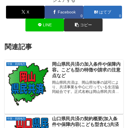
シェアする
X
Facebook
はてブ
0
0
LINE
コピー
関連記事
岡山県民共済の加入条件や保障内
中国・四国地方
容。こども型の特徴や請求の注意
点など
岡山県民共済は、岡山県知事の認可によ
り、共済事業を中心に行っている生活協
同組合です。正式名称は岡山県民共済生
活協同組合で設立は1998年3月になりま
す。岡山県内にお住まいか、または勤務
地のある方を対象に、手頃な掛金と充実
の保障で、万一の安心...
山口県民共済の契約概要(加入条
中国・四国地方
件や保障内容(こども型含む)共済