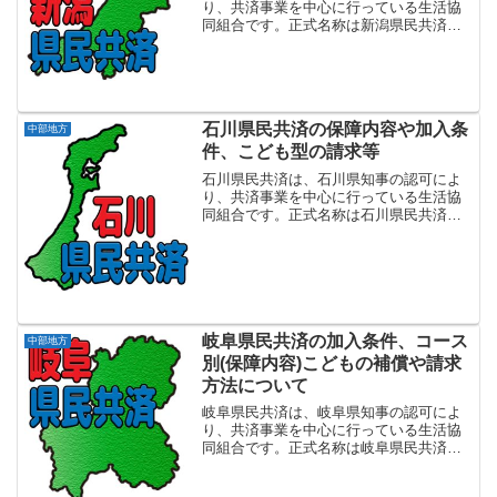
り、共済事業を中心に行っている生活協
同組合です。正式名称は新潟県民共済生
活協同組合で設立は1983年1月となりま
す。新潟県内にお住まいか、または勤務
地のある方を対象に、手頃な掛金と充実
の保障で、万一の安心...
石川県民共済の保障内容や加入条
中部地方
件、こども型の請求等
石川県民共済は、石川県知事の認可によ
り、共済事業を中心に行っている生活協
同組合です。正式名称は石川県民共済生
活協同組合で設立は2001年2月となりま
す。石川県内にお住まいか、または勤務
地のある方を対象に、手頃な掛金と充実
の保障で、万一の安心...
岐阜県民共済の加入条件、コース
中部地方
別(保障内容)こどもの補償や請求
方法について
岐阜県民共済は、岐阜県知事の認可によ
り、共済事業を中心に行っている生活協
同組合です。正式名称は岐阜県民共済生
活協同組合で設立は1983年8月となりま
す。岐阜県内にお住まいか、または勤務