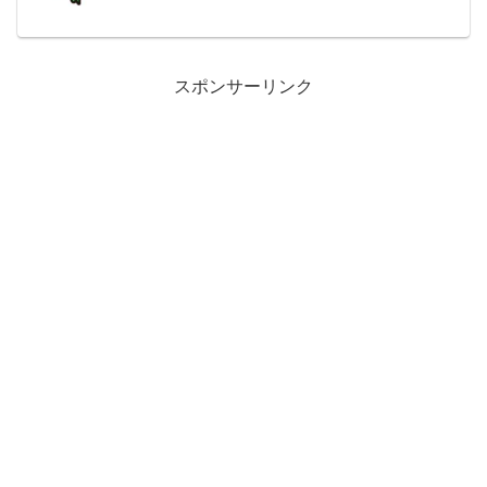
地のある方を対象に、手頃な掛金と充実
の保障で、万一の安心...
スポンサーリンク