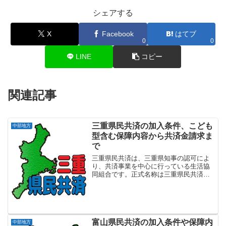
シェアする
X
Facebook
はてブ
0
0
LINE
コピー
関連記事
三重県民共済の加入条件、こども
中部地方
型含む保障内容から共済金請求ま
で
三重県民共済は、三重県知事の認可によ
り、共済事業を中心に行っている生活協
同組合です。正式名称は三重県民共済生
活協同組合で設立は1998年3月となりま
す。三重県内にお住まいか、または勤務
地のある方を対象に、手頃な掛金と充実
の保障で、万一の安心...
富山県民共済の加入条件や保障内
中部地方