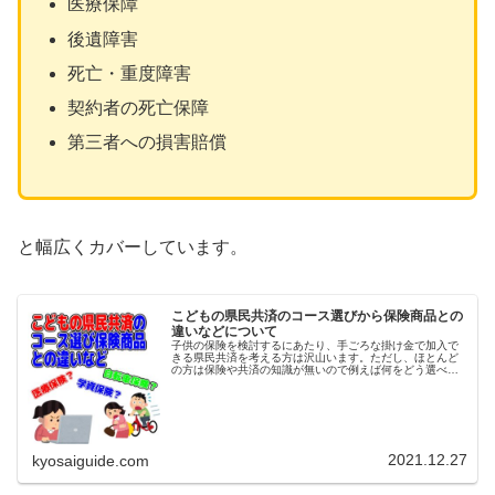
医療保障
後遺障害
死亡・重度障害
契約者の死亡保障
第三者への損害賠償
と幅広くカバーしています。
こどもの県民共済のコース選びから保険商品との
違いなどについて
子供の保険を検討するにあたり、手ごろな掛け金で加入で
きる県民共済を考える方は沢山います。ただし、ほとんど
の方は保険や共済の知識が無いので例えば何をどう選べば
よいのか?医療保険や学資保険とは違うのか?自転車保険も
共済でカバーできるの?と言った...
2021.12.27
kyosaiguide.com