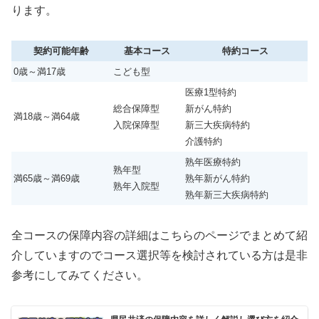
ります。
契約可能年齢
基本コース
特約コース
0歳～満17歳
こども型
医療1型特約
総合保障型
新がん特約
満18歳～満64歳
入院保障型
新三大疾病特約
介護特約
熟年医療特約
熟年型
満65歳～満69歳
熟年新がん特約
熟年入院型
熟年新三大疾病特約
全コースの保障内容の詳細はこちらのページでまとめて紹
介していますのでコース選択等を検討されている方は是非
参考にしてみてください。