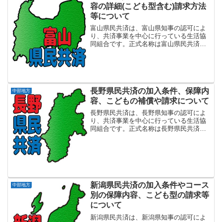
容の詳細(こども型含む)請求方法
等について
富山県民共済は、富山県知事の認可によ
り、共済事業を中心に行っている生活協
同組合です。正式名称は富山県民共済生
活協同組合で設立は2000年9月となりま
す。富山県内にお住まいか、または勤務
地のある方を対象に、手頃な掛金と充実
の保障で、万一の安心...
長野県民共済の加入条件、保障内
中部地方
容、こどもの補償や請求について
長野県民共済は、長野県知事の認可によ
り、共済事業を中心に行っている生活協
同組合です。正式名称は長野県民共済生
活協同組合で設立は1983年6月となりま
す。長野県内にお住まいか、または勤務
地のある方を対象に、手頃な掛金と充実
の保障で、万一の安心...
新潟県民共済の加入条件やコース
中部地方
別の保障内容、こども型の請求等
について
新潟県民共済は、新潟県知事の認可によ