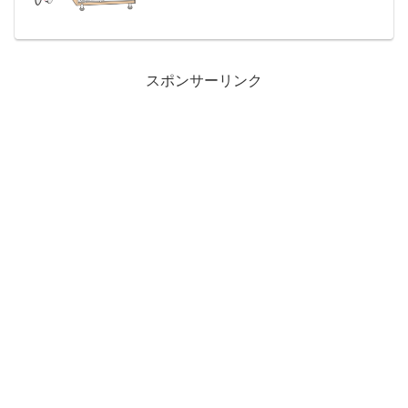
ント 入院、通院、手術、をより手厚くカ
バー 20歳以下...
スポンサーリンク