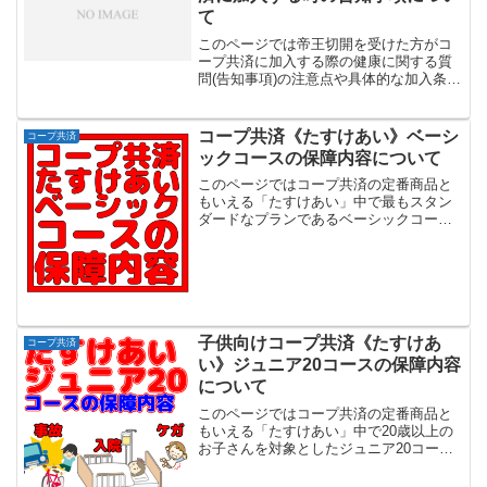
て
このページでは帝王切開を受けた方がコ
ープ共済に加入する際の健康に関する質
問(告知事項)の注意点や具体的な加入条件
について解説していきます。コープ共済
では加入時の健康に関する質問(告知事項)
が7つ(あいぷらすの場合は更に2つ)ありま
コープ共済《たすけあい》ベーシ
コープ共済
すが回答は...
ックコースの保障内容について
このページではコープ共済の定番商品と
もいえる「たすけあい」中で最もスタン
ダードなプランであるベーシックコース
の保障内容を詳細に解説していきます。
《たすけあい》ベーシックコースはポイ
ント 入院、手術、死亡保障を満遍なくカ
バー 子供から大人(0...
子供向けコープ共済《たすけあ
コープ共済
い》ジュニア20コースの保障内容
について
このページではコープ共済の定番商品と
もいえる「たすけあい」中で20歳以上の
お子さんを対象としたジュニア20コース
の保障内容を詳細に解説していきます。
《たすけあい》ジュニア20コースはポイ