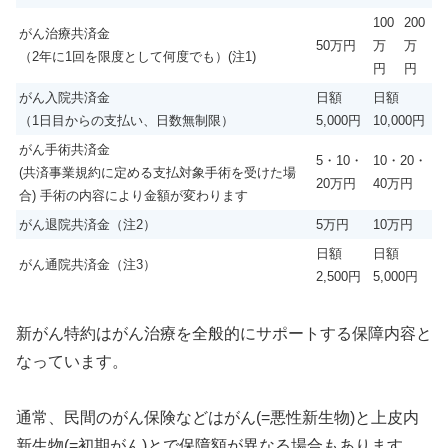
100
200
がん治療共済金
50万円
万
万
（2年に1回を限度として何度でも）(注1)
円
円
がん入院共済金
日額
日額
（1日目からの支払い、日数無制限）
5,000円
10,000円
がん手術共済金
5・10・
10・20・
(共済事業規約に定める支払対象手術を受けた場
20万円
40万円
合) 手術の内容により金額が変わります
がん退院共済金（注2）
5万円
10万円
日額
日額
がん通院共済金（注3）
2,500円
5,000円
新がん特約はがん治療を全般的にサポートする保障内容と
なっています。
通常、民間のがん保険などはがん(=悪性新生物)と上皮内
新生物(=初期がん)とで保障額が異なる場合もあります