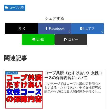
コープ共済
シェアする
X
Facebook
はてブ
0
0
LINE
コピー
関連記事
コープ共済《たすけあい》女性コ
コープ共済
ースの保障内容について
このページではコープ共済の定番商品と
もいえる「たすけあい」中で女性特有の
病気やケガによる入院保障を手厚くした
(たすけあい)女性コースの保障内容全般を
紹介しています。《たすけあい》女性コ
ースはポイント 18歳から最長64歳までの
女性が契約可能...