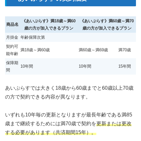
《あいぷらす》満18歳～満60
《あいぷらす》満60歳～満70
商品名
歳の方が加入できるプラン
歳の方が加入できるプラン
月掛金
年齢保障次第
契約可
満18歳～満60歳
満60歳～満69歳
満70歳
能年齢
保障期
10年間
10年間
15年間
間
あいぷらすでは大きく18歳から60歳までと60歳以上70歳
の方で契約できる内容が異なります。
いずれも10年毎の更新となりますが最長年齢である満85
歳まで継続するためには満70歳で契約を
更新または更改
する必要があります（共済期間15年）。