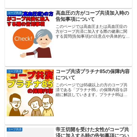
高血圧の方がコープ共済加入時の
コープ共済
告知事項について
このページでは高血圧または高血圧症の
方がコープ共済に加入する際の健康に関
する質問(告知事項)の注意点や具体的な加
入条件について解説していきます。コー
プ共済では加入時の健康に関する質問(告
知事項)が7つ(あいぷらすの場合は更に2
つ)ありますが...
コープ共済プラチナ85の保障内容
コープ共済
について
このページでは65歳以上の方のコープ共
済である「プラチナ85」の保障内容を詳
細に解説していきます。プラチナ85はポ
イント65歳以上70歳まで加入可能85歳ま
で保障を継続月掛金が2,000円～5,000円
の4コースという内容で主契約の保障内
容...
帝王切開を受けた女性がコープ共
コープ共済
済に加入する時の告知事項につい