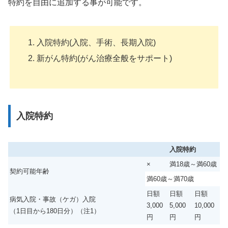
特約を自由に追加する事が可能です。
入院特約(入院、手術、長期入院)
新がん特約(がん治療全般をサポート)
入院特約
入院特約
×
満18歳～満60歳
契約可能年齢
満60歳～満70歳
日額
日額
日額
病気入院・事故（ケガ）入院
3,000
5,000
10,000
（1日目から180日分）（注1）
円
円
円