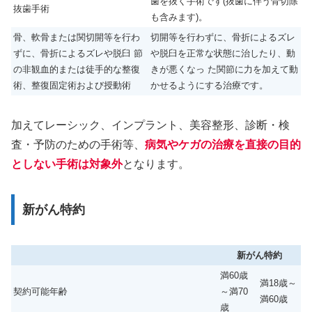
歯を抜く手術です(抜歯に伴う骨切除
抜歯手術
も含みます)。
骨、軟骨または関切開等を行わ
切開等を行わずに、骨折によるズレ
ずに、骨折によるズレや脱臼 節
や脱臼を正常な状態に治したり、動
の非観血的または徒手的な整復
きが悪くなっ た関節に力を加えて動
術、整復固定術および授動術
かせるようにする治療です。
加えてレーシック、インプラント、美容整形、診断・検
査・予防のための手術等、
病気やケガの治療を直接の目的
としない手術は対象外
となります。
新がん特約
新がん特約
満60歳
満18歳～
契約可能年齢
～満70
満60歳
歳