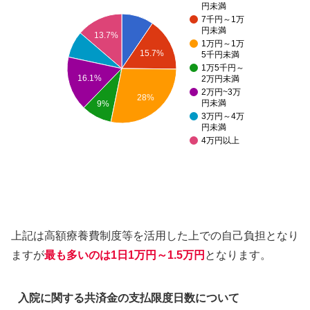
円未満
7千円～1万
円未満
13.7%
1万円～1万
15.7%
5千円未満
1万5千円～
16.1%
2万円未満
2万円~3万
28%
円未満
9%
3万円～4万
円未満
4万円以上
上記は高額療養費制度等を活用した上での自己負担となり
ますが
最も多いのは1日1万円～1.5万円
となります。
入院に関する共済金の支払限度日数について