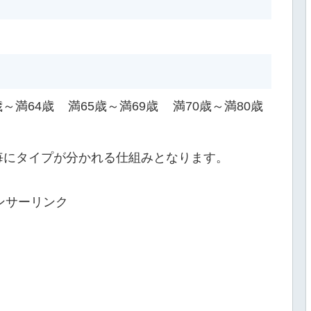
歳～満64歳
満65歳～満69歳
満70歳～満80歳
毎にタイプが分かれる仕組みとなります。
ンサーリンク