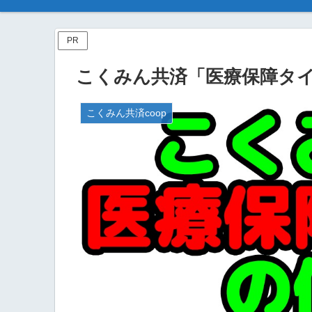
PR
こくみん共済「医療保障タ
こくみん共済coop