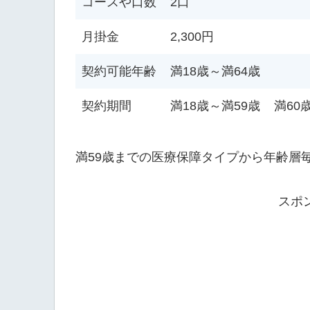
コースや口数
2口
月掛金
2,300円
契約可能年齢
満18歳～満64歳
契約期間
満18歳～満59歳
満60
満59歳までの医療保障タイプから年齢層
スポ