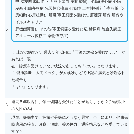
中 脳梗塞 脳出血 くも膜下出血 脳動脈瘤)、心臓(狭心症 心筋
梗塞 心臓弁膜症 先天性心疾患 心筋症 上室性頻拍 心室頻拍 心
房細動 心房粗動)、肝臓(帝王切開を受けた 肝硬変 肝炎 肝炎ウ
イルスキャリア
肝機能障害)、その他(帝王切開を受けた症 糖尿病 統合失調症
5
アルコール依存症 薬物依存症)
！ 上記の病気で、過去５年以内に「医師の診療を受けたこと」が
あれば、現
在、診療を受けていない状況であっても「はい」となります。
！ 健康診断、人間ドック、がん検診などで上記の病気と診断され
た場合も
「はい」となります。
過去５年以内に、帝王切開を受けたことがありますか？(15歳以上
6
の女性のみ)
現在、妊娠中で、妊娠や分娩にともなう異常（※）により、健康保
険適用の検査、診察、治療、薬の処方、通院指示などを受けていま
すか？