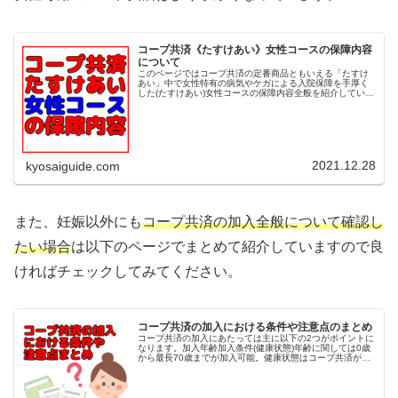
コープ共済《たすけあい》女性コースの保障内容
について
このページではコープ共済の定番商品ともいえる「たすけ
あい」中で女性特有の病気やケガによる入院保障を手厚く
した(たすけあい)女性コースの保障内容全般を紹介していま
す。《たすけあい》女性コースはポイント 18歳から最長64
歳までの女性が契約可能...
2021.12.28
kyosaiguide.com
また、妊娠以外にも
コープ共済の加入全般について確認し
たい場合
は以下のページでまとめて紹介していますので良
ければチェックしてみてください。
コープ共済の加入における条件や注意点のまとめ
コープ共済の加入にあたっては主に以下の2つがポイントに
なります。加入年齢加入条件(健康状態)年齢に関しては0歳
から最長70歳までが加入可能。健康状態はコープ共済が用
意している健康に関する質問への回答が全て「いいえ」で
あれば加入可となります。...