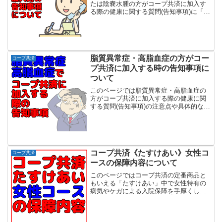
たは陰嚢水腫の方がコープ共済に加入す
る際の健康に関する質問(告知事項)に「は
い」になってしまう方の加入条件等につ
いて解説していきます。コープ共済では
加入時の健康に関する質問(告知事項)が7
つありますが回答...
脂質異常症・高脂血症の方がコー
コープ共済
プ共済に加入する時の告知事項に
ついて
このページでは脂質異常症・高脂血症の
方がコープ共済に加入する際の健康に関
する質問(告知事項)の注意点や具体的な加
入条件について解説していきます。コー
プ共済では加入時の健康に関する質問(告
知事項)が7つ(あいぷらすの場合は更に2
つ)ありますが...
コープ共済《たすけあい》女性コ
コープ共済
ースの保障内容について
このページではコープ共済の定番商品と
もいえる「たすけあい」中で女性特有の
病気やケガによる入院保障を手厚くした
(たすけあい)女性コースの保障内容全般を
紹介しています。《たすけあい》女性コ
ースはポイント 18歳から最長64歳までの