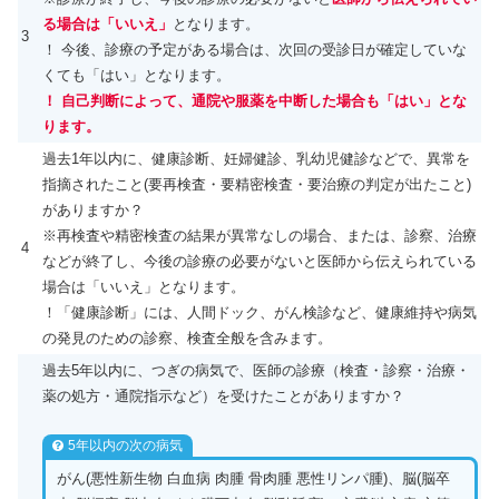
る場合は「いいえ」
となります。
3
！ 今後、診療の予定がある場合は、次回の受診日が確定していな
くても「はい」となります。
！ 自己判断によって、通院や服薬を中断した場合も「はい」とな
ります。
過去1年以内に、健康診断、妊婦健診、乳幼児健診などで、異常を
指摘されたこと(要再検査・要精密検査・要治療の判定が出たこと)
がありますか？
※再検査や精密検査の結果が異常なしの場合、または、診察、治療
4
などが終了し、今後の診療の必要がないと医師から伝えられている
場合は「いいえ」となります。
！「健康診断」には、人間ドック、がん検診など、健康維持や病気
の発見のための診察、検査全般を含みます。
過去5年以内に、つぎの病気で、医師の診療（検査・診察・治療・
薬の処方・通院指示など）を受けたことがありますか？
5年以内の次の病気
がん(悪性新生物 白血病 肉腫 骨肉腫 悪性リンパ腫)、脳(脳卒