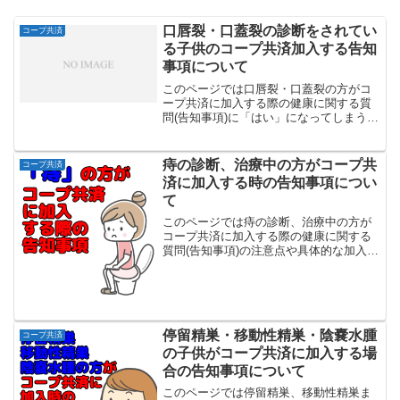
口唇裂・口蓋裂の診断をされてい
コープ共済
る子供のコープ共済加入する告知
事項について
このページでは口唇裂・口蓋裂の方がコ
ープ共済に加入する際の健康に関する質
問(告知事項)に「はい」になってしまう方
の加入条件等について解説していきま
す。コープ共済では加入時の健康に関す
る質問(告知事項)が7つありますが回答は
痔の診断、治療中の方がコープ共
コープ共済
「はい」もしくは「...
済に加入する時の告知事項につい
て
このページでは痔の診断、治療中の方が
コープ共済に加入する際の健康に関する
質問(告知事項)の注意点や具体的な加入条
件について解説していきます。コープ共
済では加入時の健康に関する質問(告知事
項)が7つ(あいぷらすの場合は更に2つ)あ
りますが回答...
停留精巣・移動性精巣・陰嚢水腫
コープ共済
の子供がコープ共済に加入する場
合の告知事項について
このページでは停留精巣、移動性精巣ま