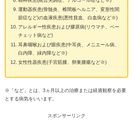
精神疾患(統合失調症、アルコール症など※)
運動器疾患(骨髄炎、椎間板ヘルニア、変形性関
節症など)の血液疾患(悪性貧血、白血病など※)
アレルギー性疾患および膠原病(リウマチ、ベー
チェット病など)
耳鼻咽喉および眼疾患(中耳炎、メニエール病、
白内障、緑内障など※)
女性性器疾患(子宮筋腫、卵巣腫瘍など※)
※「など」とは、3ヵ月以上の治療または経過観察を必要
とする病気をいいます。
スポンサーリンク