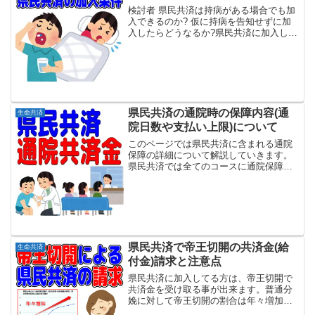
検討者 県民共済は持病がある場合でも加
入できるのか? 仮に持病を告知せずに加
入したらどうなるか?県民共済に加入しよ
うとしている方で、持病があるので加入
を迷っている方も沢山いるかと思われま
す。申込時には県民共済が用意している
申込書の健康告知内...
県民共済の通院時の保障内容(通
生命共済
院日数や支払い上限)について
このページでは県民共済に含まれる通院
保障の詳細について解説していきます。
県民共済では全てのコースに通院保障が
組み込まれているわけではなく、一部の
基本コースと特約コースのみ通院が保障
されています。更にポイント こども型の
通院対象はケガのみ 総...
県民共済で帝王切開の共済金(給
生命共済
付金)請求と注意点
県民共済に加入してる方は、帝王切開で
共済金を受け取る事が出来ます。普通分
娩に対して帝王切開の割合は年々増加傾
向にあり、共済金の請求をされる方も多