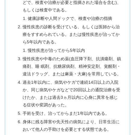
どで、検査や治療が必要と指摘された場合を含む)、
もしくは検査中である。
健康診断や人間ドックで、検査や治療の指摘
慢性疾患の診断を受けている、もしくは医師から治
療をすすめられている。または慢性疾患が治ってか
ら5年以内である。
慢性疾患が治ってから5年以内
慢性疾患や中毒のため薬(血圧降下剤、抗潰瘍剤、鎮
痛剤、睡 眠剤、抗糖尿病剤、精神安定剤、覚醒剤・
違法ドラッグ、または麻薬・大麻)を常用している。
過去1年以内に、病気やケガで連続14日以上の入院
か、同じ病気やケガなどで20回以上の通院治療を受
けたか、または過去3ヵ月以内に心身に異常を感じ
る症状や変調があった。
手術を受け、治ってからまだ1年以内である。
身体に残る障害や先天性の病気により、日常生活に
おいて他人の手助けを必要とする状態である。