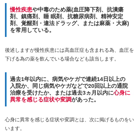
慢性疾患
や中毒のため薬(血圧降下剤、抗潰瘍
剤、鎮痛剤、睡 眠剤、抗糖尿病剤、精神安定
剤、覚醒剤・違法ドラッグ、または麻薬・大麻)
を常用している。
後述しますが慢性疾患には高血圧症も含まれる為、血圧を
下げる為の薬を飲んでいる場合なども該当します。
過去1年以内に、病気やケガで連続14日以上の
入院か、同じ病気やケガなどで20回以上の通院
治療を受けたか、または過去3ヵ月以内に
心身に
異常を感じる症状や変調
があった。
心身に異常を感じる症状や変調とは、次に掲げるものをい
います。