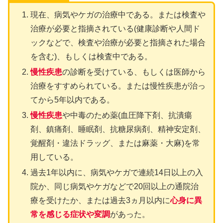
現在、病気やケガの治療中である。または検査や
治療が必要と指摘されている(健康診断や人間ド
ックなどで、検査や治療が必要と指摘された場合
を含む)、もしくは検査中である。
慢性疾患
の診断を受けている、もしくは医師から
治療をすすめられている。または慢性疾患が治っ
てから5年以内である。
慢性疾患
や中毒のため薬(血圧降下剤、抗潰瘍
剤、鎮痛剤、睡眠剤、抗糖尿病剤、精神安定剤、
覚醒剤・違法ドラッグ、または麻薬・大麻)を常
用している。
過去1年以内に、病気やケガで連続14日以上の入
院か、同じ病気やケガなどで20回以上の通院治
療を受けたか、または過去3ヵ月以内に
心身に異
常を感じる症状や変調
があった。