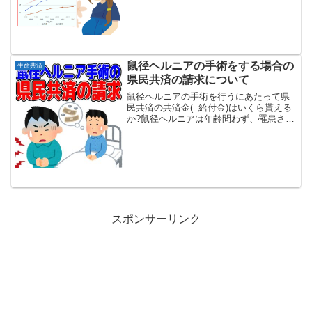
いです。と言われても検討者 加入してい
る県民共済で幾らもらえるのか? 既に時
間が経っているけど大...
鼠径ヘルニアの手術をする場合の
生命共済
県民共済の請求について
鼠径ヘルニアの手術を行うにあたって県
民共済の共済金(=給付金)はいくら貰える
か?鼠径ヘルニアは年齢問わず、罹患され
る方が一定いる病気で、治療方法として
手術をされる方も沢山います。因みに子
供の鼠径ヘルニアも多く、子供の外科手
術では一番多い病気...
スポンサーリンク