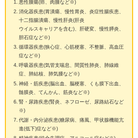
悪性腫瘍(癌、肉腫など※)
消化器疾患(胃潰瘍、慢性胃炎、炎症性腸疾患、
十二指腸潰瘍、慢性肝炎(肝炎
ウイルスキャリアを含む)、肝硬変、慢性膵炎、
胆石症など※)
循環器疾患(狭心症、心筋梗塞、不整脈、高血圧
症など※)
呼吸器疾患(気管支喘息、間質性肺炎、肺線維
症、肺結核、肺気腫など※)
神経・筋疾患(脳出血、脳梗塞、くも膜下出血、
髄膜炎、てんかん、筋炎など※)
腎・尿路疾患(腎炎、ネフローゼ、尿路結石など
※)
代謝・内分泌疾患(糖尿病、痛風、甲状腺機能亢
進(低下)症など※)