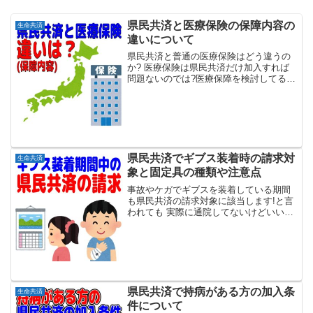
県民共済と医療保険の保障内容の
生命共済
違いについて
県民共済と普通の医療保険はどう違うの
か? 医療保険は県民共済だけ加入すれば
問題ないのでは?医療保障を検討してる方
の中にはこのように疑問に思われる方も
多いです。そこでこのページでは県民共
済と医療保険の主な違いを保障内容を中
心に紹介していきます...
県民共済でギブス装着時の請求対
生命共済
象と固定具の種類や注意点
事故やケガでギブスを装着している期間
も県民共済の請求対象に該当します!と言
われても 実際に通院してないけどいい
の? ギブスなら何でもいいの? 自分の契約
が請求対象なの?と言った事を疑問に思わ
れる方もいるかと思います。ギブス装着
期間を共済金の...
県民共済で持病がある方の加入条
生命共済
件について