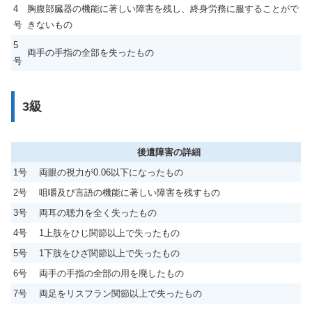
4
胸腹部臓器の機能に著しい障害を残し、終身労務に服することがで
号
きないもの
5
両手の手指の全部を失ったもの
号
3級
後遺障害の詳細
1号
両眼の視力が0.06以下になったもの
2号
咀嚼及び言語の機能に著しい障害を残すもの
3号
両耳の聴力を全く失ったもの
4号
1上肢をひじ関節以上で失ったもの
5号
1下肢をひざ関節以上で失ったもの
6号
両手の手指の全部の用を廃したもの
7号
両足をリスフラン関節以上で失ったもの