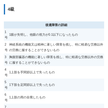
4級
後遺障害の詳細
1
1眼が失明し、他眼の視力が0.1以下になったもの
号
2
神経系統の機能又は精神に著しい障害を残し、特に軽易な労務以外
号
の労務に服することができないもの
3
胸腹部臓器の機能に著しい障害を残し、特に軽易な労務以外の労務
号
に服することができないもの
4
1上肢を手関節以上で失ったもの
号
5
1下肢を足関節以上で失ったもの
号
6
1上肢の用の全廃したもの
号
7