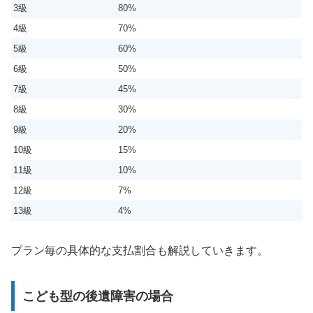
3級
80%
4級
70%
5級
60%
6級
50%
7級
45%
8級
30%
9級
20%
10級
15%
11級
10%
12級
7%
13級
4%
プラン毎の具体的な支払割合も解説していきます。
こども型の後遺障害の場合