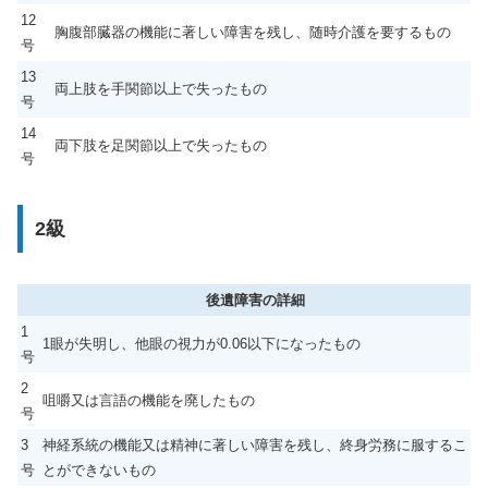
12
胸腹部臓器の機能に著しい障害を残し、随時介護を要するもの
号
13
両上肢を手関節以上で失ったもの
号
14
両下肢を足関節以上で失ったもの
号
2級
後遺障害の詳細
1
1眼が失明し、他眼の視力が0.06以下になったもの
号
2
咀嚼又は言語の機能を廃したもの
号
3
神経系統の機能又は精神に著しい障害を残し、終身労務に服するこ
号
とができないもの