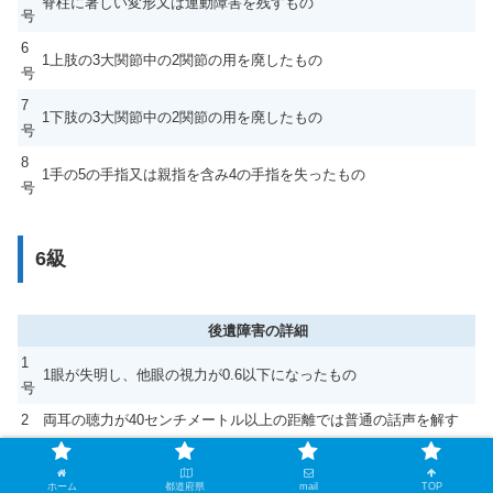
脊柱に著しい変形又は運動障害を残すもの
号
6
1上肢の3大関節中の2関節の用を廃したもの
号
7
1下肢の3大関節中の2関節の用を廃したもの
号
8
1手の5の手指又は親指を含み4の手指を失ったもの
号
6級
後遺障害の詳細
1
1眼が失明し、他眼の視力が0.6以下になったもの
号
2
両耳の聴力が40センチメートル以上の距離では普通の話声を解す
号
ることができない程度になったもの
3
1耳の聴力を全く失い、他耳の聴力が1メートル以上の距離では普
ホーム
都道府県
mail
TOP