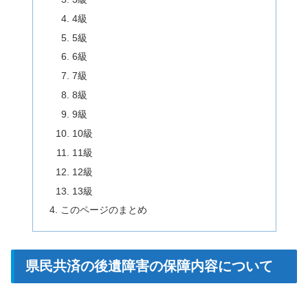
4級
5級
6級
7級
8級
9級
10級
11級
12級
13級
このページのまとめ
県民共済の後遺障害の保障内容について