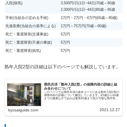
入院(病気)
3,500円/日(1日~44日)70歳～80歳
2,000円/日(1日~44日)80歳～85歳
手術(当組合の定める手術)
1万円・2万円・4万円(65歳～80歳)
先進医療(当組合の基準による)
1万円～75万円(70歳～80歳)
死亡・重度障害(交通事故)
5万円
死亡・重度障害(不慮の事故)
5万円
死亡・重度障害(病気)
5万円
熟年入院2型の詳細は以下のページでも解説しています。
県民共済「熟年入院2型」の保障内容の詳細と組
み合わせについて
このページでは県民共済の基本コースにある熟年入院2型の
保障内容の詳細について解説していきます。65歳から69歳
までの健康な方であれば最長85歳まで加入可能な熟年型県
民共済の入院をより手厚くしたプランになります。こんな
人におすすめ 入院、手術...
2021.12.27
kyosaiguide.com