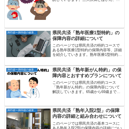
筋梗塞、脳卒中の3つを指し、日本人の死
因トップ3に数えられており、医療保障と
して何を心配するかと言えば「がん含む
三大疾病」と言われる方...
県民共済「熟年医療1型特約」の
満65歳〜満69歳の健康な方
保障内容の詳細について
このページでは県民共済の特約コースで
ある熟年医療1型特約の保障内容等、詳細
を紹介していきます。熟年医療1型特約は
月掛金1,000円で基本コースに追加可能で
主に医療保障の強化が中心となります。
こんな人におすすめ 入院や手術、先進医
県民共済「熟年新がん特約」の保
満65歳〜満69歳の健康な方
療を強化した...
障内容とおすすめプランについて
このページでは県民共済の特約コース
「熟年新がん特約」の保障内容について
解説していきます。65歳から69歳までの
健康な方であれば加入可能で、基本コー
スの熟年型や熟年入院型に組み合わせて
加入する事が可能です。コース名からも
県民共済「熟年入院2型」の保障
がんに対する保障強化と...
満65歳〜満69歳の健康な方
内容の詳細と組み合わせについて
このページでは県民共済の基本コースに
ある熟年入院2型の保障内容の詳細につい