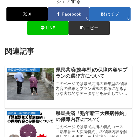
シェアする
X
Facebook
はてブ
0
0
LINE
コピー
関連記事
県民共済(熟年型)の保障内容やプ
満65歳〜満69歳の健康な方
ランの選び方について
このページでは県民共済の熟年型の保障
内容の詳細とプラン選択の参考になるよ
うな客観的なデータなどを紹介していき
ます。熟年型は60歳～69歳までの健康な
方からの申込が可能で保障期間は最長85
歳までとなります。 熟年2型:月掛金2,000
円 熟年...
県民共済「熟年新三大疾病特約」
満65歳〜満69歳の健康な方
の保障内容について
このページでは県民共済の特約コース
「熟年新三大疾病特約」の保障内容を解
説していきます。三大疾病とはがん、心