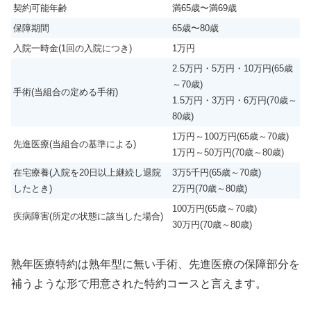
契約可能年齢
満65歳〜満69歳
保障期間
65歳〜80歳
入院一時金(1回の入院につき)
1万円
2.5万円・5万円・10万円(65歳
～70歳)
手術(当組合の定める手術)
1.5万円・3万円・6万円(70歳～
80歳)
1万円～100万円(65歳～70歳)
先進医療(当組合の基準による)
1万円～50万円(70歳～80歳)
在宅療養(入院を20日以上継続し退院
3万5千円(65歳～70歳)
したとき)
2万円(70歳～80歳)
100万円(65歳～70歳)
疾病障害(所定の状態に該当した場合)
30万円(70歳～80歳)
熟年医療特約は熟年型に無い手術、先進医療の保障部分を
補うような形で用意された特約コースと言えます。