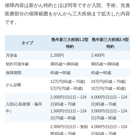
保障内容は新がん特約とほぼ同等ですが入院、手術、先進
医療部分の保障範囲をがんから三大疾病まで拡大した内容
です。
熟年新三大疾病1.2型
熟年新三大疾病2.4型
タイプ
特約
特約
月掛金
1,200円
2,400円
契約可能年齢
満65歳〜満69歳
満65歳〜満69歳
保障期間
65歳〜80歳
65歳〜80歳
12万円(65歳～70歳)
24万円(65歳～70歳)
がん診断
5万円(70歳～80歳)
10万円(70歳～80歳)
2,000円/日(1日～124
4,000円/日(1日～124
入院(心筋梗塞・脳卒
日)65歳～70歳
日)65歳～70歳
中）
1,500円/日(1日～124
3,000円/日(1日～124
日)70歳～80歳
日)70歳～80歳
2,000円/日(1日～無制
4,000円/日(1日～124
限)65歳～70歳
日)65歳～70歳