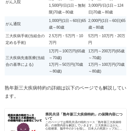
がん入院
1,500円/日(1日～無制
3,000円/日(1日～124
限)70歳～80歳
日)70歳～80歳
1,000円(1日～60日)65
2,000円(1日～60日)65
がん通院
歳～80歳
歳～80歳
三大疾病手術(当組合の
2.5万円・5万円・10
5万円・10万円・20万
定める手術)
万円
円
1万円～100万円(65歳
1万円～200万円(65歳
三大疾病先進医療(当組
～70歳)
～70歳)
合の基準による)
1万円～50万円(70歳
1万円～100万円(70歳
～80歳)
～80歳)
熟年新三大疾病特約の詳細は以下のページでも解説してい
ます。
県民共済「熟年新三大疾病特約」の保障内容につ
いて
このページでは県民共済の特約コース「熟年新三大疾病特
約」の保障内容を解説していきます。三大疾病とはがん、
心筋梗塞、脳卒中の3つを指し、日本人の死因トップ3に数