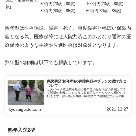
死亡・重度障害(病
50万円(70歳～80歳)
100万円(70歳～80歳)
気)
30万円(80歳～85歳)
60万円(80歳～85歳)
熟年型は医療保障、障害、死亡、重度障害と幅広い保障内
容となる為、医療保障には入院共済金のみとなり通常の医
療保険のような手術や先進医療は対象外となります。
熟年型の詳細は以下でも解説しています。
県民共済(熟年型)の保障内容やプランの選び方に
ついて
このページでは県民共済の熟年型の保障内容の詳細とプラ
ン選択の参考になるような客観的なデータなどを紹介して
いきます。熟年型は60歳～69歳までの健康な方からの申込
が可能で保障期間は最長85歳までとなります。 熟年2型:月
掛金2,000円 熟年...
2021.12.27
kyosaiguide.com
熟年入院2型