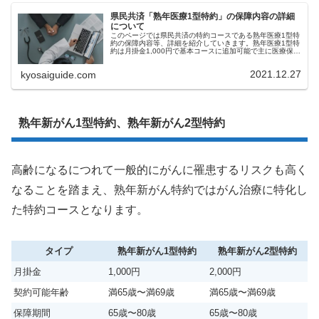
県民共済「熟年医療1型特約」の保障内容の詳細
について
このページでは県民共済の特約コースである熟年医療1型特
約の保障内容等、詳細を紹介していきます。熟年医療1型特
約は月掛金1,000円で基本コースに追加可能で主に医療保障
の強化が中心となります。こんな人におすすめ 入院や手
術、先進医療を強化した...
2021.12.27
kyosaiguide.com
熟年新がん1型特約、熟年新がん2型特約
高齢になるにつれて一般的にがんに罹患するリスクも高く
なることを踏まえ、熟年新がん特約ではがん治療に特化し
た特約コースとなります。
タイプ
熟年新がん1型特約
熟年新がん2型特約
月掛金
1,000円
2,000円
契約可能年齢
満65歳〜満69歳
満65歳〜満69歳
保障期間
65歳〜80歳
65歳〜80歳