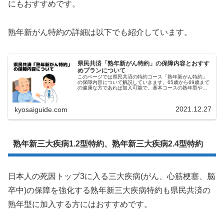
にもおすすめです。
熟年新がん特約の詳細は以下でも紹介しています。
県民共済「熟年新がん特約」の保障内容とおすす
めプランについて
このページでは県民共済の特約コース「熟年新がん特約」
の保障内容について解説していきます。65歳から69歳まで
の健康な方であれば加入可能で、基本コースの熟年型や熟
年入院型に組み合わせて加入する事が可能です。コース名
からもがんに対する保障強化と...
2021.12.27
kyosaiguide.com
熟年新三大疾病1.2型特約、熟年新三大疾病2.4型特約
日本人の死因トップ3に入る三大疾病(がん、心筋梗塞、脳
卒中)の保障を強化する熟年新三大疾病特約も県民共済の
熟年型に加入する方にはおすすめです。