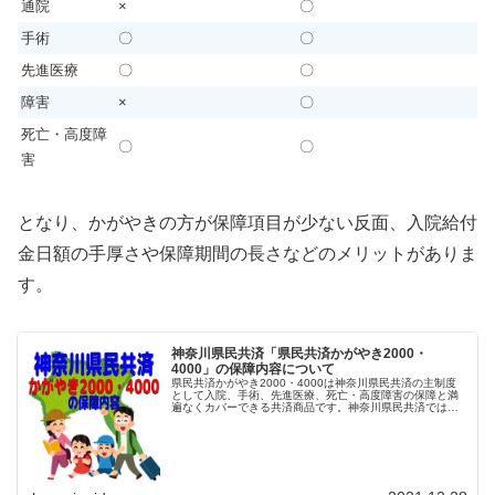
通院
×
〇
手術
〇
〇
先進医療
〇
〇
障害
×
〇
死亡・高度障
〇
〇
害
となり、かがやきの方が保障項目が少ない反面、入院給付
金日額の手厚さや保障期間の長さなどのメリットがありま
す。
神奈川県民共済「県民共済かがやき2000・
4000」の保障内容について
県民共済かがやき2000・4000は神奈川県民共済の主制度
として入院、手術、先進医療、死亡・高度障害の保障と満
遍なくカバーできる共済商品です。神奈川県民共済では他
に主制度として「県民共済活き生き1500・3000」があり
ますが保障の項目は同...