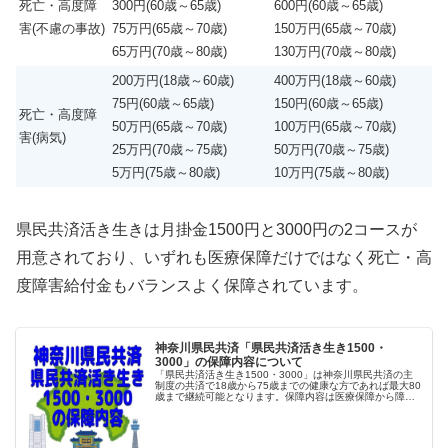
死亡・高度障
300円(60歳～65歳)
600円(60歳～65歳)
害(不慮の事故)
75万円(65歳～70歳)
150万円(65歳～70歳)
65万円(70歳～80歳)
130万円(70歳～80歳)
200万円(18歳～60歳)
400万円(18歳～60歳)
75円(60歳～65歳)
150円(60歳～65歳)
死亡・高度障
50万円(65歳～70歳)
100万円(65歳～70歳)
害(病気)
25万円(70歳～75歳)
50万円(70歳～75歳)
5万円(75歳～80歳)
10万円(75歳～80歳)
県民共済活き生きは月掛金1500円と3000円の2コースが
用意されており、いずれも医療保障だけではなく死亡・高
度障害給付金もバランスよく保障されています。
神奈川県民共済「県民共済活き生き1500・
3000」の保障内容について
「県民共済活き生き1500・3000」は神奈川県民共済の主
制度の共済で18歳から75歳までの健康な方であれば最大80
歳まで継続可能となります。保障内容は医療保障から障
害、死亡・高度障害まで幅広くカバーしており、月掛金
1500円か3000円の...