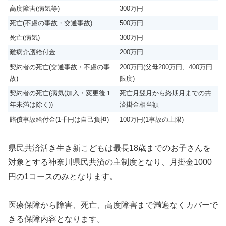
高度障害(病気等)
300万円
死亡(不慮の事故・交通事故)
500万円
死亡(病気)
300万円
難病介護給付金
200万円
契約者の死亡(交通事故・不慮の事
200万円(父母200万円、400万円
故)
限度)
契約者の死亡(病気(加入・変更後１
死亡月翌月から終期月までの共
年未満は除く))
済掛金相当額
賠償事故給付金(1千円は自己負担)
100万円(1事故の上限)
県民共済活き生き新こどもは最長18歳までのお子さんを
対象とする神奈川県民共済の主制度となり、月掛金1000
円の1コースのみとなります。
医療保障から障害、死亡、高度障害まで満遍なくカバーで
きる保障内容となります。