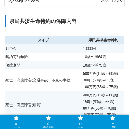
2021.12.28
kyosaiguide.com
県民共済生命特約の保障内容
タイプ
県民共済生命特約
月掛金
1,000円
契約可能年齢
18歳〜満64歳
保障期間
18歳〜満75歳
500万円(18歳～60歳)
死亡・高度障害(交通事故・不慮の事故)
300円(60歳～65歳)
100万円(65歳～75歳)
400万円(18歳～60歳)
150円(60歳～65歳)
死亡・高度障害(病気)
80万円(65歳～70歳)
40万円(70歳～75歳)
ホーム
都道府県
mail
TOP