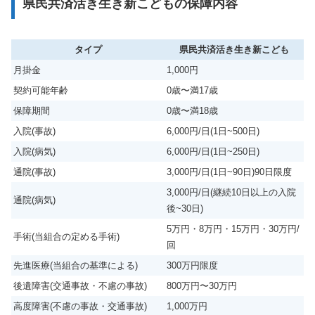
県民共済活き生き新こどもの保障内容
タイプ
県民共済活き生き新こども
月掛金
1,000円
契約可能年齢
0歳〜満17歳
保障期間
0歳〜満18歳
入院(事故)
6,000円/日(1日~500日)
入院(病気)
6,000円/日(1日~250日)
通院(事故)
3,000円/日(1日~90日)90日限度
3,000円/日(継続10日以上の入院
通院(病気)
後~30日)
5万円・8万円・15万円・30万円/
手術(当組合の定める手術)
回
先進医療(当組合の基準による)
300万円限度
後遺障害(交通事故・不慮の事故)
800万円〜30万円
高度障害(不慮の事故・交通事故)
1,000万円