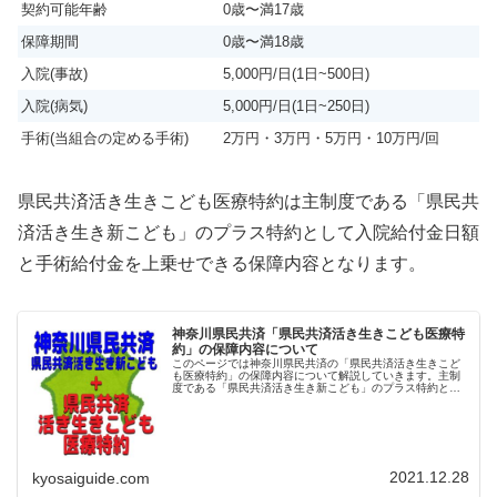
契約可能年齢
0歳〜満17歳
保障期間
0歳〜満18歳
入院(事故)
5,000円/日(1日~500日)
入院(病気)
5,000円/日(1日~250日)
手術(当組合の定める手術)
2万円・3万円・5万円・10万円/回
県民共済活き生きこども医療特約は主制度である「県民共
済活き生き新こども」のプラス特約として入院給付金日額
と手術給付金を上乗せできる保障内容となります。
神奈川県民共済「県民共済活き生きこども医療特
約」の保障内容について
このページでは神奈川県民共済の「県民共済活き生きこど
も医療特約」の保障内容について解説していきます。主制
度である「県民共済活き生き新こども」のプラス特約とし
て医療保障の強化が可能です。県民共済活き生きこども医
療特約のポイントをまとめるとポイ...
2021.12.28
kyosaiguide.com