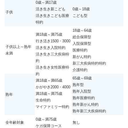
0歳～満17歳
活き生き新こども
0歳～18歳
子供
活き生きこども医療
こども型
特約
18歳～64歳
満18歳～満75歳
総合保障型
行き活き1500・3000
入院保障型
子供以上～熟年
活き生き入院特約
医療特約
未満
活き生き三大疾病特
新がん特約
約
新三大疾病特約特約
活き生き女性医療特
介護特約
約
65歳～69歳
満18歳～満65歳
熟年型
かがやき2000・4000
熟年入院型
満18歳～満75歳
熟年
熟年医療特約
生命特約
熟年新がん特約
マイファミリー特約
熟年新三大疾病特約
0歳～満75歳
全年齢対象
無し
ケガ保障コース