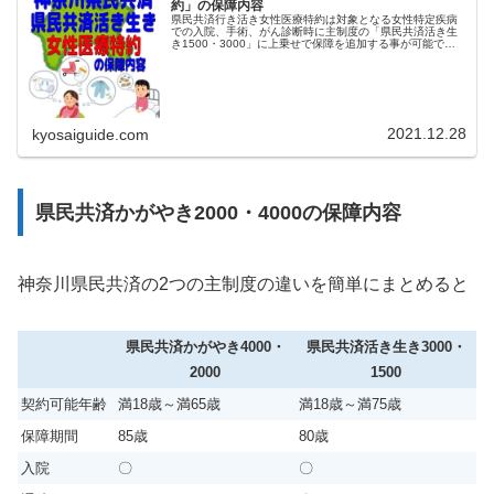
約」の保障内容
県民共済行き活き女性医療特約は対象となる女性特定疾病
での入院、手術、がん診断時に主制度の「県民共済活き生
き1500・3000」に上乗せで保障を追加する事が可能で
す。女性の方が医療保障を選ぶ際には検討者 「婦人系の病
気に手厚いタイプが良い」 ...
2021.12.28
kyosaiguide.com
県民共済かがやき2000・4000の保障内容
神奈川県民共済の2つの主制度の違いを簡単にまとめると
県民共済かがやき4000・
県民共済活き生き3000・
2000
1500
契約可能年齢
満18歳～満65歳
満18歳～満75歳
保障期間
85歳
80歳
入院
〇
〇